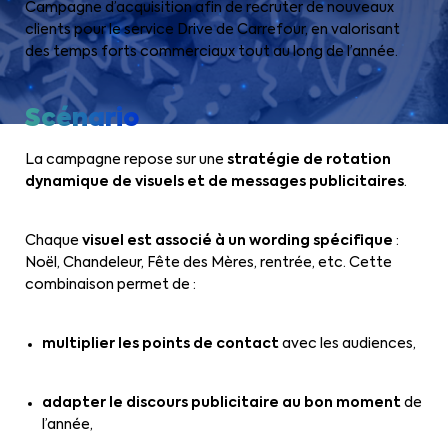
Campagne d’acquisition afin de recruter de nouveaux
clients pour le service Drive de Carrefour, en valorisant
des temps forts commerciaux tout au long de l’année.
Scénario
La campagne repose sur une
stratégie de rotation
dynamique de visuels et de messages publicitaires
.
Chaque
visuel est associé à un wording spécifique
:
Noël, Chandeleur, Fête des Mères, rentrée, etc. Cette
combinaison permet de :
multiplier les points de contact
avec les audiences,
adapter le discours publicitaire au bon moment
de
l’année,