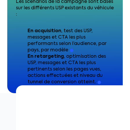
Les scénarios de la campagne sont basés
sur les différents USP existants du véhicule
:
En acquisition
, test des USP,
messages et CTA les plus
performants selon l’audience, par
pays, par modèle
En retargeting
, optimisation des
USP, messages et CTA les plus
pertinents selon les pages vues,
actions effectuées et niveau du
tunnel de conversion atteint.