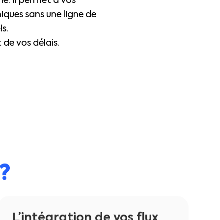
e. Il permet à vos
miques sans une ligne de
s.
de vos délais.
?
L’intégration de vos flux