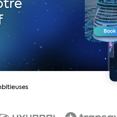
otre
f
bitieuses