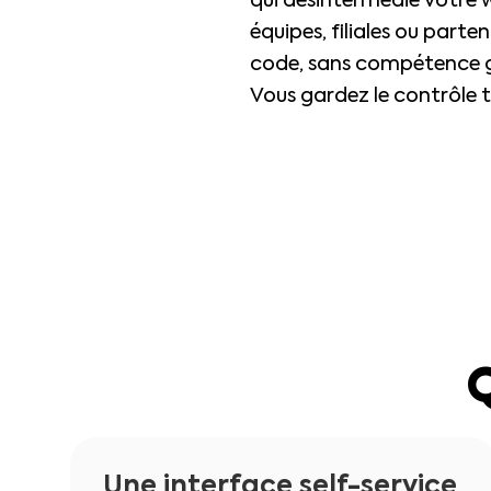
qui désintermédie votre w
équipes, filiales ou parte
code, sans compétence gr
Vous gardez le contrôle 
Une interface self-service