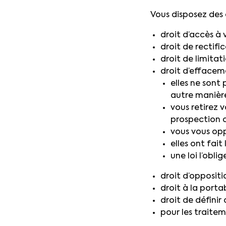
Vous disposez des d
droit d’accès à 
droit de rectifi
droit de limitat
droit d’effaceme
elles ne sont 
autre manière
vous retirez 
prospection 
vous vous op
elles ont fait 
une loi l’oblig
droit d’oppositi
droit à la porta
droit de définir
pour les traite