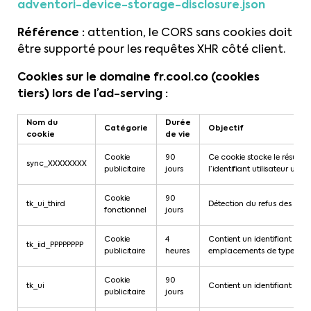
adventori-device-storage-disclosure.json
Référence :
attention, le CORS sans cookies doit
être supporté pour les requêtes XHR côté client.
Cookies sur le domaine fr.cool.co (cookies
tiers) lors de l’ad-serving :
Nom du
Durée
Catégorie
Objectif
cookie
de vie
Cookie
90
Ce cookie stocke le résulta
sync_XXXXXXXX
publicitaire
jours
l’identifiant utilisateur un
Cookie
90
tk_ui_third
Détection du refus des cookie
fonctionnel
jours
Cookie
4
Contient un identifiant d’im
tk_iid_PPPPPPPP
publicitaire
heures
emplacements de type Trac
Cookie
90
tk_ui
Contient un identifiant uti
publicitaire
jours