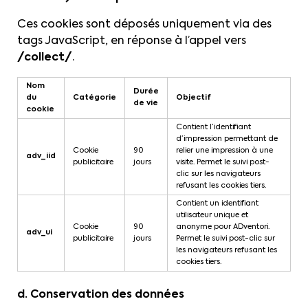
Ces cookies sont déposés uniquement via des
tags JavaScript, en réponse à l’appel vers
/collect/
.
Nom
Durée
du
Catégorie
Objectif
de vie
cookie
Contient l’identifiant
d’impression permettant de
Cookie
90
relier une impression à une
adv_iid
publicitaire
jours
visite. Permet le suivi post-
clic sur les navigateurs
refusant les cookies tiers.
Contient un identifiant
utilisateur unique et
Cookie
90
anonyme pour ADventori.
adv_ui
publicitaire
jours
Permet le suivi post-clic sur
les navigateurs refusant les
cookies tiers.
d. Conservation des données