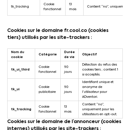
Cookie
13
tk_tracking
Contient “no”, uniquement p
fonctionnel
mois
Cookies sur le domaine fr.cool.co (cookies
tiers) utilisés par les site-trackers :
Nom du
Durée
Catégorie
Objectif
cookie
de vie
Détection du refus des
Cookie
90
tk_ui_third
cookies tiers ; contient 1
fonctionnel
jours
si acceptés.
Identifiant unique et
Cookie
90
anonyme de
tk_ui
publicitaire
jours
l’utilisateur pour
ADventori.
Contient “no”,
Cookie
13
tk_tracking
uniquement pour les
fonctionnel
mois
utilisateurs en opt-out.
Cookies sur le domaine de l’annonceur (cookies
internes) utilisés par les site-trackers :