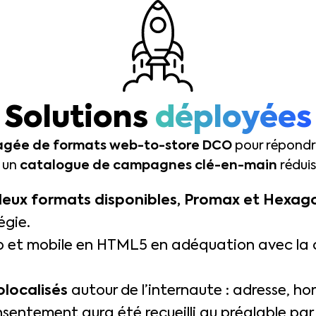
Solutions
déployées
agée de formats web-to-store DCO
pour répondre
r un
catalogue de campagnes clé-en-main
rédui
deux formats disponibles, Promax et Hexag
égie.
 et mobile en HTML5 en adéquation avec la ch
olocalisés
autour de l’internaute : adresse, hor
sentement aura été recueilli au préalable par 