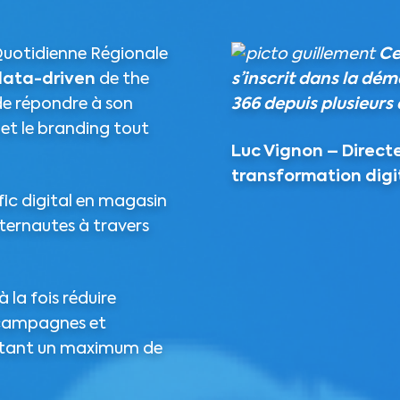
e Quotidienne Régionale
Ce
data-driven
de the
s’inscrit dans la dé
e répondre à son
366 depuis plusieurs
x et le branding tout
Luc Vignon – Direct
transformation digi
afic digital en magasin
internautes à travers
à la fois réduire
 campagnes et
loitant un maximum de