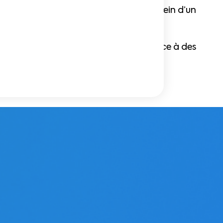
itués à proximité de l’internaute, au sein d’un
fié
sur tous les devices et formats grâce à des