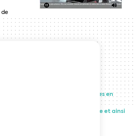
x de
es de personnaliser leurs campagnes en
tre en place un nouveau dispositif
ats web-to-store en marque blanche et ainsi
ières desktop et mobile diffusées sur