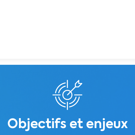
ionale et présentant les différents points de vente s
 branding totale
et à l’internaute un
parcours uni
Objectifs et enjeux