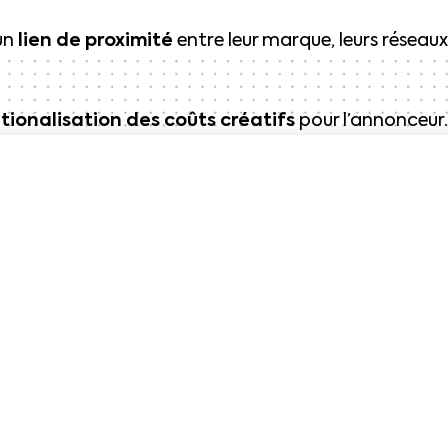
’un
lien de proximité
entre leur marque, leurs réseau
.
tionalisation des coûts créatifs
pour l’annonceur.
o-store des annonceurs et permettre aux marqu
 la régie 366 a choisi the COOL Company pour met
amique clé-en-main propose de déployer des form
spose d’une
stratégie multi-locale
grâce à des bann