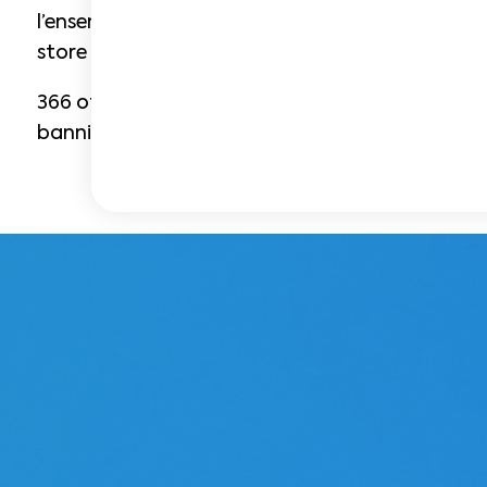
l’ensemble du réseau de la presse quotidienne rég
store locator interactif.
366 offre ainsi à l’annonceur une
expérience de
bannières DCO interactives.