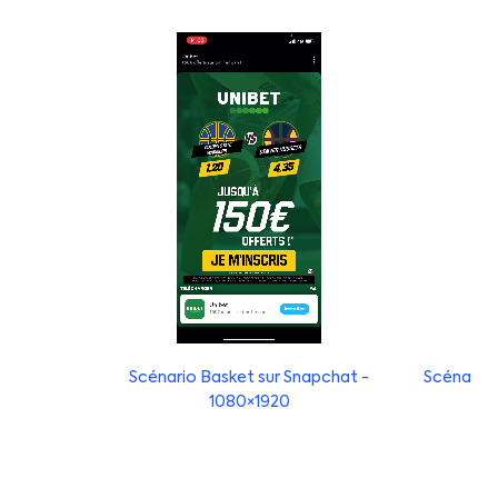
Scénario Basket sur Snapchat -
Scénario 
1080×1920