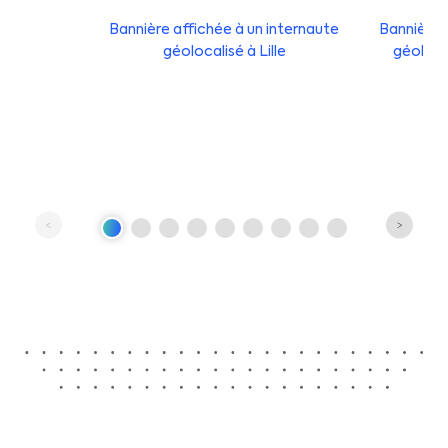
Bannière affichée à un internaute
Bannière 
géolocalisé à Lille
géoloca