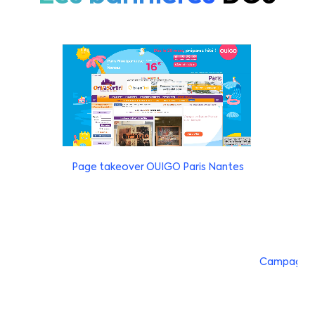
Page takeover OUIGO Paris Nantes
Campagne d
P