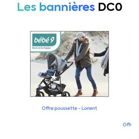
Les bannières
DC0
Offre poussette - Lorient
Offre c