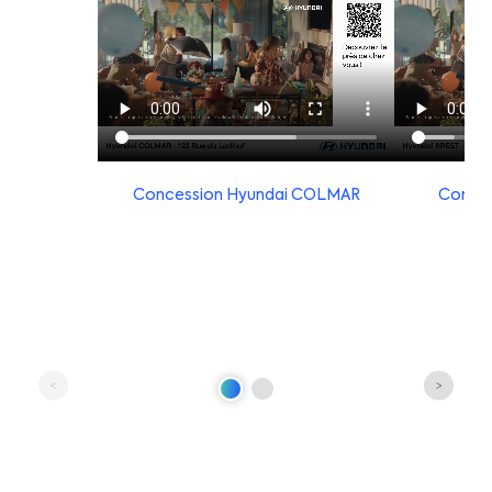
Concession Hyundai COLMAR
Conces