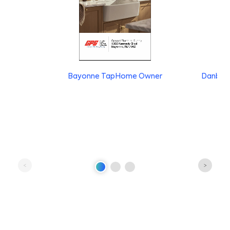
Bayonne TapHome Owner
Danbur