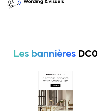
Wording & visuels
Les bannières
DC0