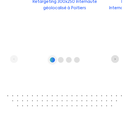
Retargeting 300x250 Internaute
Ret
géolocalisé à Poitiers
Internaut