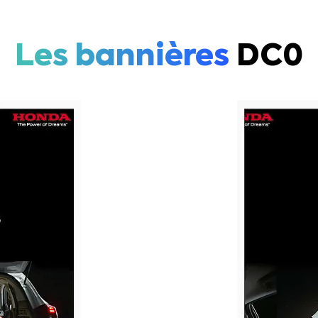
Les bannières
DC0