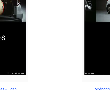
ues - Caen
Scénario 