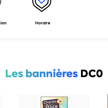
tion
Horaire
Les bannières
DC0