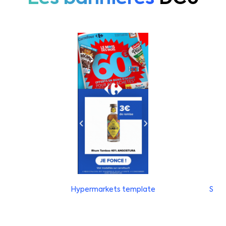
Hypermarkets template
Supe