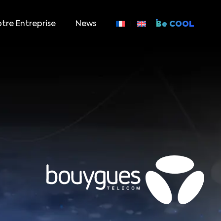
tre Entreprise
News
Be COOL