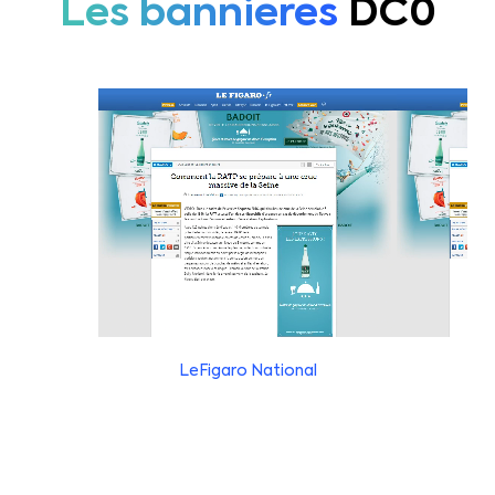
Les bannières
DC0
LeFigaro National
Le